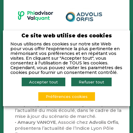
Ce site web utilise des cookies
Nous utilisons des cookies sur notre site Web
pour vous offrir l'expérience la plus pertinente en
mémorisant vos préférences et en répétant vos
visites. En cliquant sur "Accepter tout", vous
RÉUNION DE CONJONCTURE ECONOMIQUE,
consentez à l'utilisation de TOUS les cookies.
BOURSIÈRE ET FINANCIÈRE
Cependant, vous pouvez visiter les paramètres des
cookies pour fournir un consentement contrôlé.
L’invité du mois : Brice Chambard,
PDG de
Accepter tout
Refuser tout
Obiz
Préférences cookies
•
Éric GALIEGUE
, Associé de
Phiadvisor
Valquant,
proposera son analyse critique de
l’actualité du mois écoulé, dans le cadre de la
mise à jour du scénario de marché.
•
Amaury VANOYE
, Associé chez
Advolis Orfis
,
présentera l’actualité de l’Indice Lyon Pôle