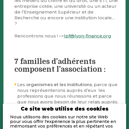
les métiers du chiffre et du droit, une ETI, une
entreprise cotée, une université ou un acteur
de l’Enseignement Supérieur et de
Recherche ou encore une institution locale…
?
Rencontrons nous ! –>
lpf@lyon-finance.org
7 familles d’adhérents
composent l’association :
Les
organismes et les institutions
, parce que
nous représenterons auprès d’eux les
professions que nous réunissons et parce
que nous avons besoin de leur relais auprès
du tissu économique dans son ensemble.
Ce site web utilise des cookies
Les
banques
, acteurs majeurs du paysage
Nous utilisons des cookies sur notre site Web
financier, sont le premier acteur financier
pour vous offrir l'expérience la plus pertinente en
mémorisant vos préférences et en répétant vos
des entreprises, au quotidien comme dans