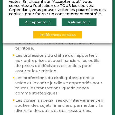
visites. En cliquant sur "Accepter tout", vous
les grandes étapes de leur vie.
consentez à l'utilisation de TOUS les cookies.
Cependant, vous pouvez visiter les paramètres des
Les
investisseurs, les asset managers et les
cookies pour fournir un consentement contrôlé.
métiers de la bourse
drainent et orientent
les ressources sur lesquelles repose le
Accepter tout
Refuser tout
développement de notre région.
Les métiers de l’
ingénierie financière,
Préférences cookies
l’immobilier et l’assurance
, dont la proximité
est un atout de premier ordre pour un
territoire.
Les
professions du chiffre
qui apportent
aux entreprises et aux financiers les outils
de prises de décisions essentiels pour
assurer leur mission.
Les
professions du droit
qui assurent la
vision et le cadre juridique appropriés pour
toutes les transactions, quotidiennes
comme stratégiques.
Les
conseils spécialisés
qui interviennent en
soutien des sujets financiers, permettant la
diversité des outils et des ressources.