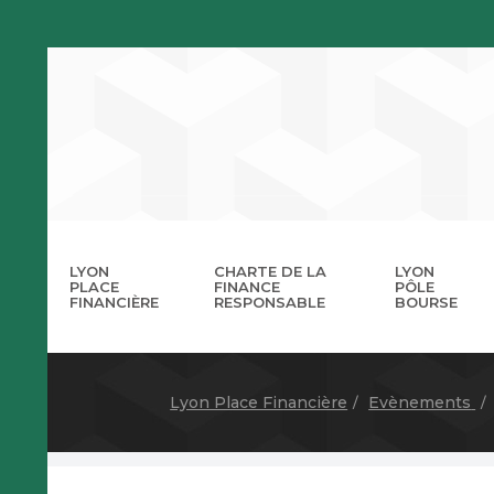
LYON
CHARTE DE LA
LYON
PLACE
FINANCE
PÔLE
FINANCIÈRE
RESPONSABLE
BOURSE
La 
A
Lyon Place Financière
Evènements