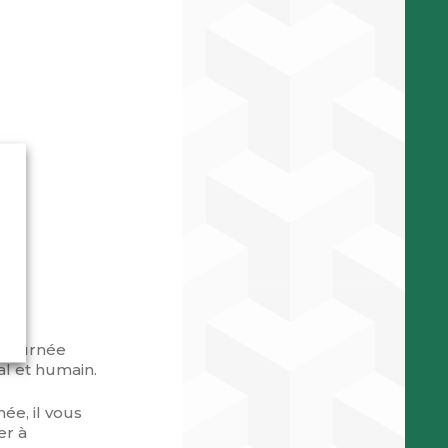
e journée
l et humain.
ée, il vous
er à