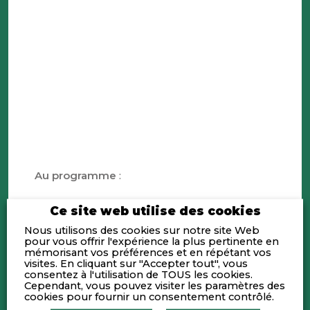
Au programme
:
17h30 – 17h45 :
Keynote – La notation extra-
Ce site web utilise des cookies
financière : quel contexte et quels enjeux ?
Nous utilisons des cookies sur notre site Web
Par Lotta MARCHAL, Manager Sustainable
pour vous offrir l'expérience la plus pertinente en
Financing chez Ethifinance
mémorisant vos préférences et en répétant vos
visites. En cliquant sur "Accepter tout", vous
consentez à l'utilisation de TOUS les cookies.
17h45- 19h00 :
Table ronde – Défis pour les
Cependant, vous pouvez visiter les paramètres des
entreprises, les financeurs et les experts, avec
cookies pour fournir un consentement contrôlé.
: