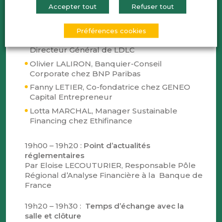
Accepter tout
Refuser tout
Frédéric GIRARDON, Co-directeur général
chez BigMat Girardon
Préférences cookies
Olivier VILLEMONTE DE LA CLERGERIE,
Directeur Général de LDLC
Olivier LALIRON, Banquier-Conseil
Corporate chez BNP Paribas
Fanny LETIER, Co-fondatrice chez GENEO
Capital Entrepreneur
Lotta MARCHAL, Manager Sustainable
Financing chez Ethifinance
19h00 – 19h20 :
Point d’actualités
réglementaires
Par Eloise LECOUTURIER, Responsable Pôle
Régional d’Analyse Financière à la Banque de
France
19h20 – 19h30 :
Temps d’échange avec la
salle et clôture