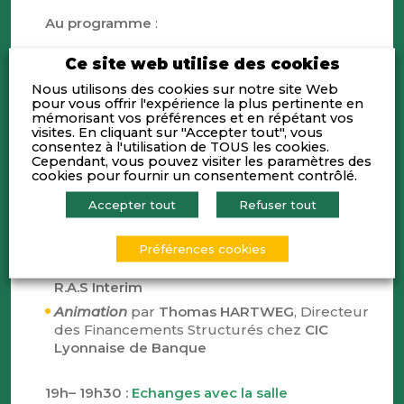
Au programme
:
17h30 :
Mot d’accueil
Ce site web utilise des cookies
Nous utilisons des cookies sur notre site Web
Frédéric MAUREL
, Président de
LPF
pour vous offrir l'expérience la plus pertinente en
mémorisant vos préférences et en répétant vos
visites. En cliquant sur "Accepter tout", vous
17h30 – 19h30 :
Table ronde
consentez à l'utilisation de TOUS les cookies.
Cependant, vous pouvez visiter les paramètres des
cookies pour fournir un consentement contrôlé.
Kathie WERQUIN- WATTEBLED
, Directrice
Régionale de la
Banque de France
Accepter tout
Refuser tout
Sylvain BECHET
, Directeur Général Finances
et Investissements de
GL events
Préférences cookies
Elisabeth GUITOU
, Directrice Financière de
R.A.S Interim
Animation
par
Thomas HARTWEG
, Directeur
des Financements Structurés chez
CIC
Lyonnaise de Banque
19h– 19h30 :
Echanges avec la salle