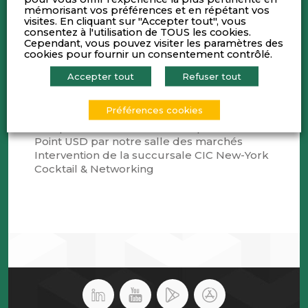
mémorisant vos préférences et en répétant vos
&
visites. En cliquant sur "Accepter tout", vous
consentez à l'utilisation de TOUS les cookies.
Cependant, vous pouvez visiter les paramètres des
Nathalie BERLIET
cookies pour fournir un consentement contrôlé.
Présidente EACC Auvergne Rhône-Alpes
ont le plaisir de vous convier à la soirée
Accepter tout
Refuser tout
exclusive
« Focus USA : à la veille des 100 jours
de TRUMP 2 »
,
Préférences cookies
Perspectives macro-économiques
Point USD par notre salle des marchés
Intervention de la succursale CIC New-York
Cocktail & Networking