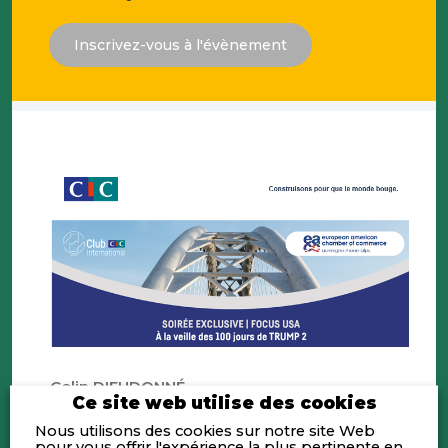
Inscrivez-vous à l'évènement
Colin DIEUDONNÉ
Ce site web utilise des cookies
Responsable d’activité International
CIC Lyonnaise de Banque
Nous utilisons des cookies sur notre site Web
pour vous offrir l'expérience la plus pertinente en