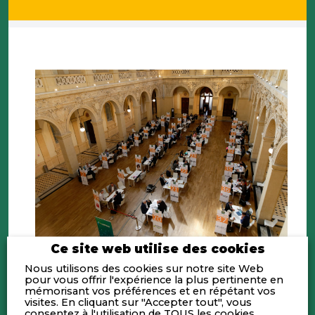
Ce site web utilise des cookies
Premier forum investisseurs dédié aux
Nous utilisons des cookies sur notre site Web
sociétés cotées implantées en régions.
pour vous offrir l'expérience la plus pertinente en
mémorisant vos préférences et en répétant vos
Durant ce forum, nous mettons en relations à
visites. En cliquant sur "Accepter tout", vous
travers des formats « one-to-one » ou « one-
consentez à l'utilisation de TOUS les cookies.