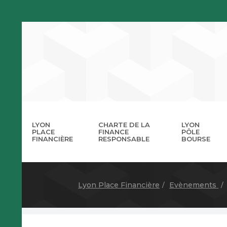
LYON
CHARTE DE LA
LYON
PLACE
FINANCE
PÔLE
FINANCIÈRE
RESPONSABLE
BOURSE
La 
A
Lyon Place Financière
Evènements