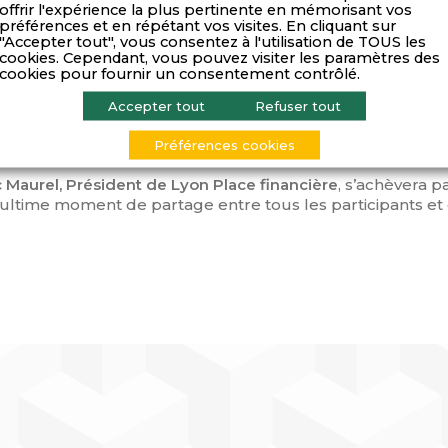
offrir l'expérience la plus pertinente en mémorisant vos
préférences et en répétant vos visites. En cliquant sur
Les rencontres « Face aux E
"Accepter tout", vous consentez à l'utilisation de TOUS les
cookies. Cependant, vous pouvez visiter les paramètres des
L’Agefi vous donne rendez-vous le 16 
cookies pour fournir un consentement contrôlé.
au Fourvière Hôtel
. A cette occasion,
portant sur les
problématiques de gestion financière
ren
Accepter tout
Refuser tout
nels (institutionnels, banquiers privés, family officers, C
prises locales et de banques régionales).
Préférences cookies
 Maurel, Président de Lyon Place financière
, s’achèvera p
n ultime moment de partage entre tous les participants et