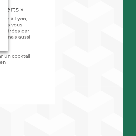
xperts »
juin
à Lyon,
 nous vous
contrées par
GP, mais aussi
ar un cocktail
 en