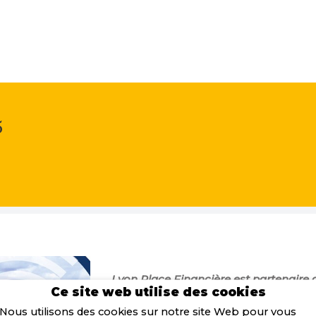
5
Lyon Place Financière est partenaire 
Ce site web utilise des cookies
de l’AGEFI qui se tiendront le 16 juin 
Lyon.
Nous utilisons des cookies sur notre site Web pour vous