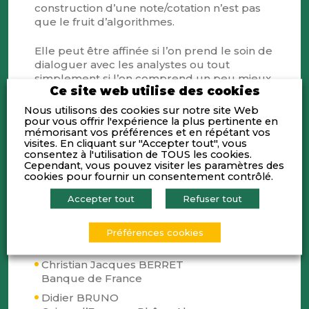
construction d’une note/cotation n’est pas
que le fruit d’algorithmes.
Elle peut être affinée si l’on prend le soin de
dialoguer avec les analystes ou tout
simplement si l’on comprend un peu mieux
Ce site web utilise des cookies
les mécanismes en jeu.
Nous utilisons des cookies sur notre site Web
pour vous offrir l'expérience la plus pertinente en
En cette période « spécial covid », il est
mémorisant vos préférences et en répétant vos
important d’ouvrir ce sujet avec les acteurs
visites. En cliquant sur "Accepter tout", vous
concernés.
consentez à l'utilisation de TOUS les cookies.
Cependant, vous pouvez visiter les paramètres des
cookies pour fournir un consentement contrôlé.
Ce peut être aussi l’occasion de mettre en
pespective les choix à poser pour l’arrêté des
Accepter tout
Refuser tout
comptes 2020.
Préférences cookies
Avec la participation de
Christian Jacques BERRET
Banque de France
Didier BRUNO