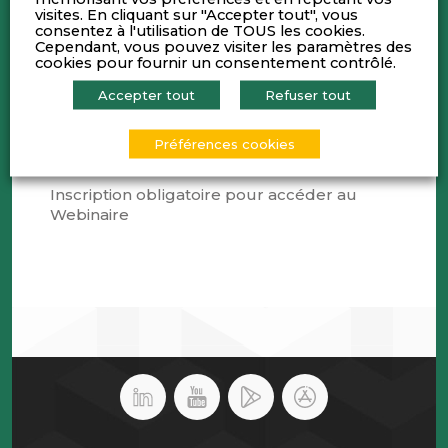
jour du scénario de marché.
visites. En cliquant sur "Accepter tout", vous
•
Jean-Louis FLECHE,
Président d’
ORFIS
,
consentez à l'utilisation de TOUS les cookies.
Cependant, vous pouvez visiter les paramètres des
présentera l’actualité de l’Indice Lyon Pôle
cookies pour fournir un consentement contrôlé.
Bourse.
•
Franck DUSSOGE
, Vice-Président Lyon Place
Accepter tout
Refuser tout
Financière, animera la réunion
Préférences cookies
La réunion se poursuivra par un cocktail.
Inscription obligatoire pour accéder au
Webinaire