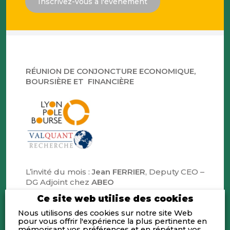
Inscrivez-vous à l'évènement
RÉUNION DE CONJONCTURE ECONOMIQUE,
BOURSIÈRE ET FINANCIÈRE
L’invité du mois :
Jean FERRIER
, Deputy CEO –
DG Adjoint chez
ABEO
Ce site web utilise des cookies
•
Éric GALIEGUE
, stratégiste de
VALQUANT
,
Nous utilisons des cookies sur notre site Web
proposera son analyse critique de l’actualité
pour vous offrir l'expérience la plus pertinente en
du mois écoulé, dans le cadre de la mise à
mémorisant vos préférences et en répétant vos