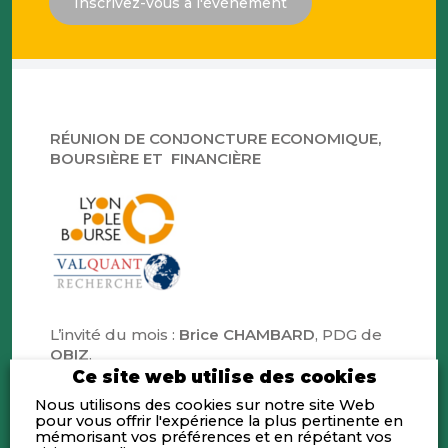
Inscrivez-vous à l'évènement
RÉUNION DE CONJONCTURE ECONOMIQUE,
BOURSIÈRE ET FINANCIÈRE
L’invité du mois :
Brice CHAMBARD
, PDG de
OBIZ
.
Ce site web utilise des cookies
•
Éric GALIEGUE
, stratégiste de
VALQUANT
,
Nous utilisons des cookies sur notre site Web
proposera son analyse critique de l’actualité
pour vous offrir l'expérience la plus pertinente en
mémorisant vos préférences et en répétant vos
du mois écoulé, dans le cadre de la mise à