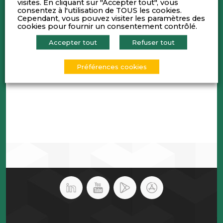
visites. En cliquant sur "Accepter tout", vous
jour du scénario de marché.
consentez à l'utilisation de TOUS les cookies.
•
Jean-Louis FLECHE,
Président d’
ORFIS
,
Cependant, vous pouvez visiter les paramètres des
présentera l’actualité de l’Indice Lyon Pôle
cookies pour fournir un consentement contrôlé.
Bourse.
Accepter tout
Refuser tout
•
Franck DUSSOGE
, Vice-Président Lyon Place
Financière, animera la réunion
Préférences cookies
La réunion se poursuivra par un cocktail.