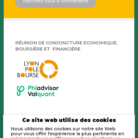
Inscrivez-vous à l'évènement
RÉUNION DE CONJONCTURE ECONOMIQUE,
BOURSIÈRE ET FINANCIÈRE
L’invité du mois :
Eric BAISSUS, Président du
Ce site web utilise des cookies
Directoire de KALRAY
Nous utilisons des cookies sur notre site Web
pour vous offrir l'expérience la plus pertinente en
•
Éric GALIEGUE
, stratégiste de
VALQUANT
,