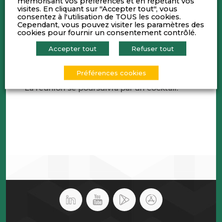
mémorisant vos préférences et en répétant vos
proposera son analyse critique de l’actualité
visites. En cliquant sur "Accepter tout", vous
consentez à l'utilisation de TOUS les cookies.
du mois écoulé, dans le cadre de la mise à
Cependant, vous pouvez visiter les paramètres des
jour du scénario de marché.
cookies pour fournir un consentement contrôlé.
•
Amaury VANOYE
, Directeur Associé chez
Advolis Orfis
, présentera l’actualité de l’Indice
Accepter tout
Refuser tout
Lyon Pôle Bourse.
•
Franck DUSSOGE
, animera la réunion.
Préférences cookies
La réunion se poursuivra par un cocktail.