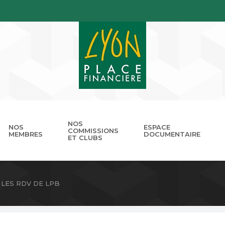
NOS
NOS
ESPACE
COMMISSIONS
MEMBRES
DOCUMENTAIRE
ET CLUBS
gouvernance
nnuaire
Présentation
Devenir membre
Les missions
Les RDV de LPB
Club Cordélia
Le réseau des Places Financ
Le Forum LPB
Photothèq
LES RDV DE LPB