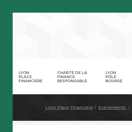
LYON
CHARTE DE LA
LYON
PLACE
FINANCE
PÔLE
FINANCIÈRE
RESPONSABLE
BOURSE
La 
A
Lyon Place Financière
Evènements