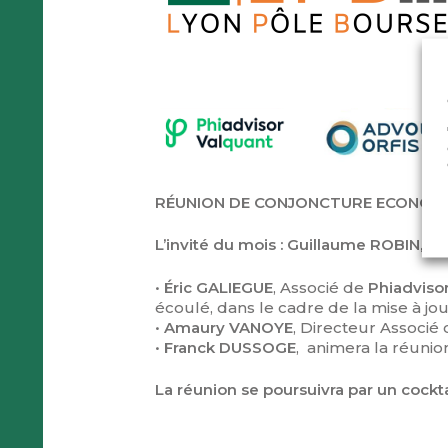
RÉUNION DE CONJONCTURE ECONOMI
L’invité du mois : Guillaume ROBIN,
•
Éric GALIEGUE
, Associé de
Phiadvisor
écoulé, dans le cadre de la mise à jo
•
Amaury VANOYE
, Directeur Associé
•
Franck DUSSOGE
, animera la réunio
La réunion se poursuivra par un cockta