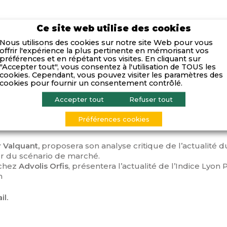
Ce site web utilise des cookies
Nous utilisons des cookies sur notre site Web pour vous
offrir l'expérience la plus pertinente en mémorisant vos
préférences et en répétant vos visites. En cliquant sur
"Accepter tout", vous consentez à l'utilisation de TOUS les
cookies. Cependant, vous pouvez visiter les paramètres des
cookies pour fournir un consentement contrôlé.
Accepter tout
Refuser tout
QUE, BOURSIÈRE ET FINANCIÈRE
Préférences cookies
 PDG de Thermador Groupe
 Valquant,
proposera son analyse critique de l’actualité d
ur du scénario de marché.
 chez
Advolis Orfis
, présentera l’actualité de l’Indice Lyon
n
il.