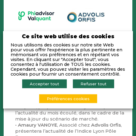
Ce site web utilise des cookies
Nous utilisons des cookies sur notre site Web
pour vous offrir l'expérience la plus pertinente en
mémorisant vos préférences et en répétant vos
visites. En cliquant sur "Accepter tout", vous
RÉUNION DE CONJONCTURE ECONOMIQUE,
consentez à l'utilisation de TOUS les cookies.
BOURSIÈRE ET FINANCIÈRE
Cependant, vous pouvez visiter les paramètres des
cookies pour fournir un consentement contrôlé.
L’invité du mois : Sylvain Bechet,
DG Finances
Accepter tout
Refuser tout
et investissements chez
GL EVENTS.
Préférences cookies
•
Éric GALIEGUE
, Associé de
Phiadvisor
Valquant,
proposera son analyse critique de
l’actualité du mois écoulé, dans le cadre de la
mise à jour du scénario de marché.
•
Amaury VANOYE
, Associé chez
Advolis Orfis
,
présentera l’actualité de l’Indice Lyon Pôle