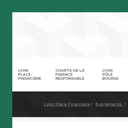
LYON
CHARTE DE LA
LYON
PLACE
FINANCE
PÔLE
FINANCIÈRE
RESPONSABLE
BOURSE
La 
A
Lyon Place Financière
Evènements