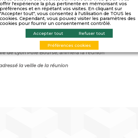
stratif et Financier,
Magali Taiel
– Directeur Medical de
G
offrir l'expérience la plus pertinente en mémorisant vos
préférences et en répétant vos visites. En cliquant sur
"Accepter tout", vous consentez à l'utilisation de TOUS les
cookies. Cependant, vous pouvez visiter les paramètres des
ANT
, vous présentera son analyse critique de l’actualité d
cookies pour fournir un consentement contrôlé.
ur du scénario de marché,
Accepter tout
Refuser tout
, présentera l’actualité de l’Indice Lyon Pôle Bourse.
Préférences cookies
le de Lyon Pôle Bourse, animera la réunion
adressé la veille de la réunion