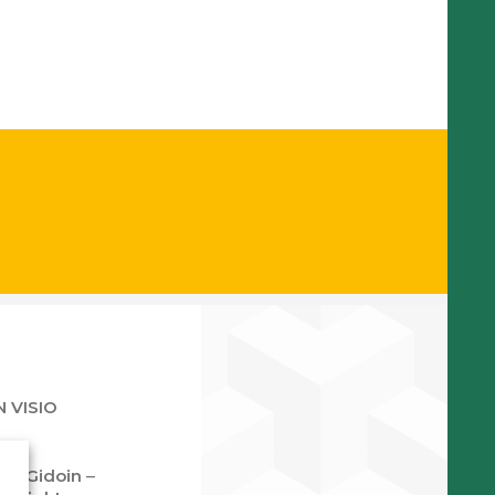
 VISIO
as Gidoin
–