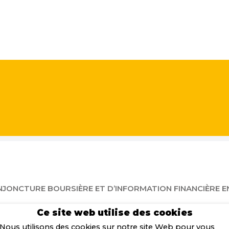
JONCTURE BOURSIÈRE ET D’INFORMATION FINANCIÈRE EN
Ce site web utilise des cookies
Bernard Gilly
– Directeur Général et Co-Fondateur,
Thom
Nous utilisons des cookies sur notre site Web pour vous