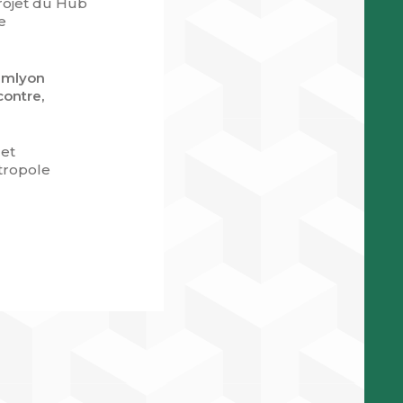
projet du Hub
e
’emlyon
contre,
 et
tropole