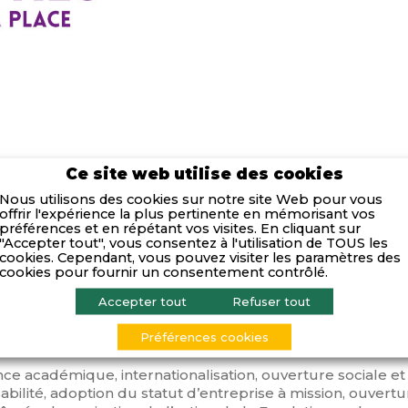
Ce site web utilise des cookies
UX ADHERENTS DE LPFT
Nous utilisons des cookies sur notre site Web pour vous
offrir l'expérience la plus pertinente en mémorisant vos
e à l’international et triplement accréditée, emlyon busi
préférences et en répétant vos visites. En cliquant sur
"Accepter tout", vous consentez à l'utilisation de TOUS les
une nouvelle phase de son développement sous l’impul
cookies. Cependant, vous pouvez visiter les paramètres des
lle Huault, arrivée à la Présidence de l’école en septembre
cookies pour fournir un consentement contrôlé.
eau plan stratégique 2021-2025 qui sera révélé dans les 
Accepter tout
Refuser tout
s permettra de réaffirmer l’ambition de l’école et son r
France qu’à l’international et dans son territoire historique
Préférences cookies
ce académique, internationalisation, ouverture sociale et 
bilité, adoption du statut d’entreprise à mission, ouvertu