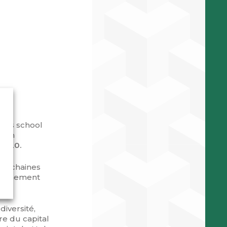
ness school
sion
 2020.
prochaines
ayonnement
.
diversité,
re du capital