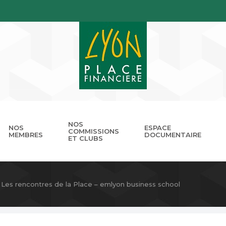
NOS
NOS
ESPACE
COMMISSIONS
MEMBRES
DOCUMENTAIRE
ET CLUBS
gouvernance
nnuaire
Présentation
Devenir membre
Les missions
Les RDV de LPB
Club Cordélia
Le réseau des Places Financ
Le Forum LPB
Photothèq
Les rencontres de la Place – emlyon business school