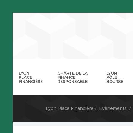
LYON
CHARTE DE LA
LYON
PLACE
FINANCE
PÔLE
FINANCIÈRE
RESPONSABLE
BOURSE
La 
A
Lyon Place Financière
Evènements