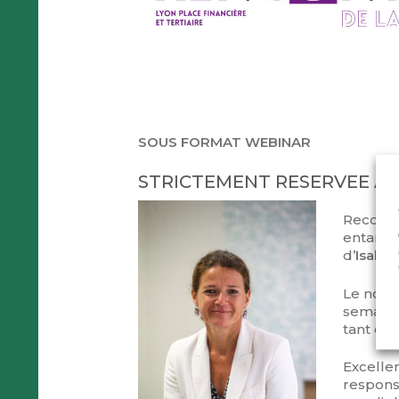
SOUS FORMAT WEBINAR
STRICTEMENT RESERVEE A
Reconnu
entame 
d
’Isabe
Le nouv
semaine
tant en 
Excellen
responsa