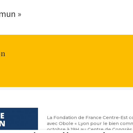
mmun »
on
La Fondation de France Centre-Est c
avec Obole « Lyon pour le bien comm
octobre à 19H au Centre de Congrès 