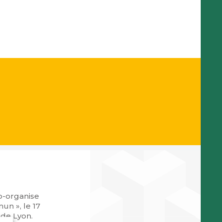
o-organise
un », le 17
de Lyon.