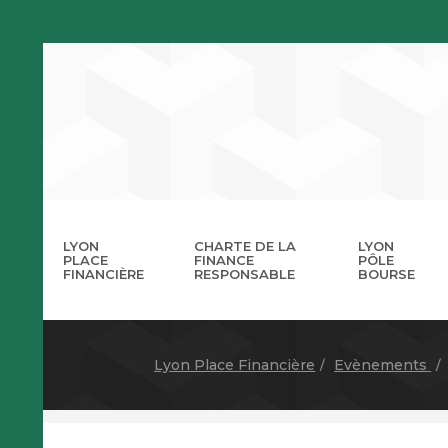
LYON
CHARTE DE LA
LYON
PLACE
FINANCE
PÔLE
FINANCIÈRE
RESPONSABLE
BOURSE
La 
A
Lyon Place Financière
Evènements