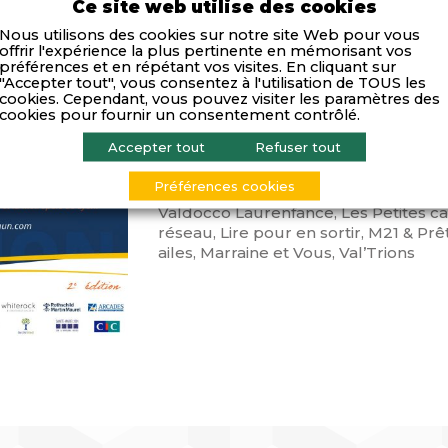
Ce site web utilise des cookies
Cette soirée de levée de dons mettra
Nous utilisons des cookies sur notre site Web pour vous
dix projets d’entrepreneurs sociaux q
offrir l'expérience la plus pertinente en mémorisant vos
préférences et en répétant vos visites. En cliquant sur
sur le département du Rhône, dans d
"Accepter tout", vous consentez à l'utilisation de TOUS les
domaines : enseignement, insertion, 
cookies. Cependant, vous pouvez visiter les paramètres des
aide aux personnes vulnérables, han
cookies pour fournir un consentement contrôlé.
environnement…
Accepter tout
Refuser tout
Les associations lauréates cette anné
Préférences cookies
ANTS, Entourage, Chez Daddy, L’Aire 
Valdocco Laurenfance, Les Petites ca
réseau, Lire pour en sortir, M21 & Prê
ailes, Marraine et Vous, Val’Trions