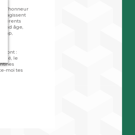
 à l’honneur
ui agissent
ifférents
grand âge,
dicap,
e sont :
Aéré, le
ntines
te-moi tes