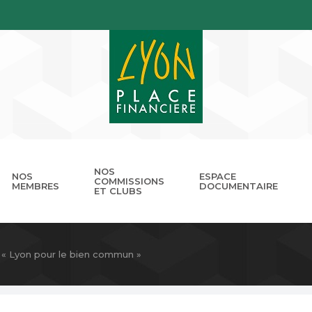
NOS
NOS
ESPACE
COMMISSIONS
MEMBRES
DOCUMENTAIRE
ET CLUBS
gouvernance
nnuaire
Présentation
Devenir membre
Les missions
Les RDV de LPB
Club Cordélia
Le réseau des Places Financ
Le Forum LPB
Photothèq
« Lyon pour le bien commun »