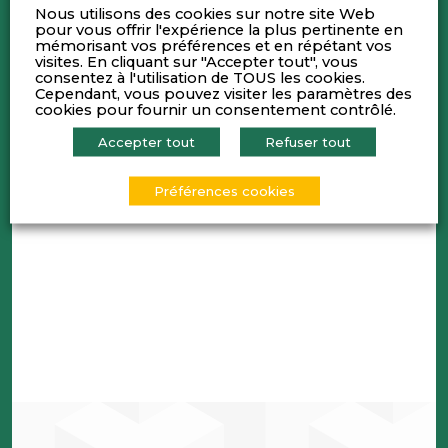
mise à jour du scénario de marché.
Nous utilisons des cookies sur notre site Web
pour vous offrir l'expérience la plus pertinente en
• Amaury VANOYE, Associé chez Advolis Orfis,
mémorisant vos préférences et en répétant vos
visites. En cliquant sur "Accepter tout", vous
présentera l’actualité de l’Indice Lyon Pôle
consentez à l'utilisation de TOUS les cookies.
Bourse.
Cependant, vous pouvez visiter les paramètres des
cookies pour fournir un consentement contrôlé.
• Franck DUSSOGE, Président de 3A Conseils,
Accepter tout
Refuser tout
animera la réunion
La réunion se poursuivra par un cocktail.
Préférences cookies