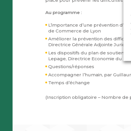
place pour prévenir les difficultés de
Au programme
:
L’importance d’une prévention d’ant
de Commerce de Lyon
Améliorer la prévention des difficult
Directrice Générale Adjointe Jurid
Les dispositifs du plan de soutien e
Lepage, Directrice Economie du M
Questions/réponses
Accompagner l’humain, par Guillaum
Temps d’échange
(Inscription obligatoire – Nombre de 