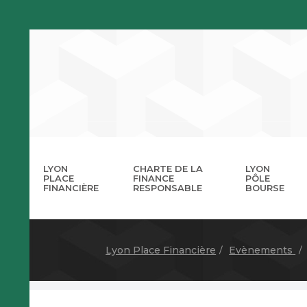
LYON
CHARTE DE LA
LYON
PLACE
FINANCE
PÔLE
FINANCIÈRE
RESPONSABLE
BOURSE
La 
A
Lyon Place Financière
Evènements