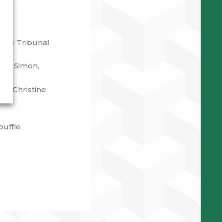
t du Tribunal
ëlle Simon,
par Christine
ouffle