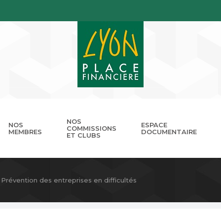
NOS
NOS
ESPACE
COMMISSIONS
MEMBRES
DOCUMENTAIRE
ET CLUBS
gouvernance
nnuaire
Présentation
Devenir membre
Les missions
Les RDV de LPB
Club Cordélia
Le réseau des Places Financ
Le Forum LPB
Photothèq
Prévention des entreprises en difficultés