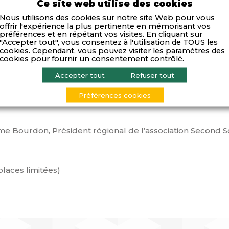
s entreprises.
Ce site web utilise des cookies
Nous utilisons des cookies sur notre site Web pour vous
offrir l'expérience la plus pertinente en mémorisant vos
préférences et en répétant vos visites. En cliquant sur
"Accepter tout", vous consentez à l'utilisation de TOUS les
icipation, recommandations par Thierry Gardon, Présiden
cookies. Cependant, vous pouvez visiter les paramètres des
cookies pour fournir un consentement contrôlé.
és : un objectif crucial dans cette période de crise, par Jo
Accepter tout
Refuser tout
ique/Ethique et Gouvernance des entreprises du MEDEF
t du plan de relance de l’économie et leurs perspectives, 
Préférences cookies
EDEF
e Bourdon, Président régional de l’association Second S
places limitées)