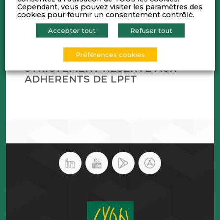
Cependant, vous pouvez visiter les paramètres des
cookies pour fournir un consentement contrôlé.
Frédéric Maurel, Président de Lyon Place
Financière est heureux de vous convier à un
Accepter tout
Refuser tout
cocktail déjeunatoire à l’occasion du
lancement de l’annuaire 2021 de LPFT.
Préférences cookies
STRICTEMENT RESERVE AUX
ADHERENTS DE LPFT