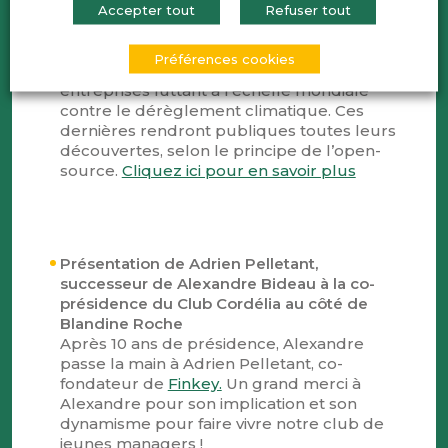
Présentation de Time for the Planet par
Accepter tout
Refuser tout
Medhi Coly, son co-fondateur
Time for the Planet est une société à but
Préférences cookies
non lucratif qui crée et finance des
entreprises luttant à l’échelle mondiale
contre le dérèglement climatique. Ces
dernières rendront publiques toutes leurs
découvertes, selon le principe de l’open-
source.
Cliquez ici pour en savoir plus
Présentation de Adrien Pelletant,
successeur de Alexandre Bideau à la co-
présidence du Club Cordélia au côté de
Blandine Roche
Après 10 ans de présidence, Alexandre
passe la main à Adrien Pelletant, co-
fondateur de
Finkey.
Un grand merci à
Alexandre pour son implication et son
dynamisme pour faire vivre notre club de
jeunes managers !