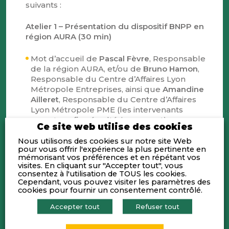
suivants :
Atelier 1 – Présentation du dispositif BNPP en
région AURA (30 min)
Mot d’accueil de
Pascal Fèvre
, Responsable
de la région AURA, et/ou de
Bruno Hamon
,
Responsable du Centre d’Affaires Lyon
Métropole Entreprises, ainsi que
Amandine
Ailleret
, Responsable du Centre d’Affaires
Lyon Métropole PME (les intervenants
seront confirmés ultérieurement)
Ce site web utilise des cookies
Présentation du dispositif BNPP en région
Nous utilisons des cookies sur notre site Web
AURA et notamment sur le lancement du
pour vous offrir l'expérience la plus pertinente en
nouveau centre d’affaires PME
en 2026
mémorisant vos préférences et en répétant vos
visites. En cliquant sur "Accepter tout", vous
Panorama des métiers spécialisés implantés
consentez à l'utilisation de TOUS les cookies.
à Lyon : M&A, Financements structurés, BNP
Cependant, vous pouvez visiter les paramètres des
Paribas Développement, Trade, Cash
cookies pour fournir un consentement contrôlé.
Management, Arval, BNP Paribas Leasing
Accepter tout
Refuser tout
Solution, etc.