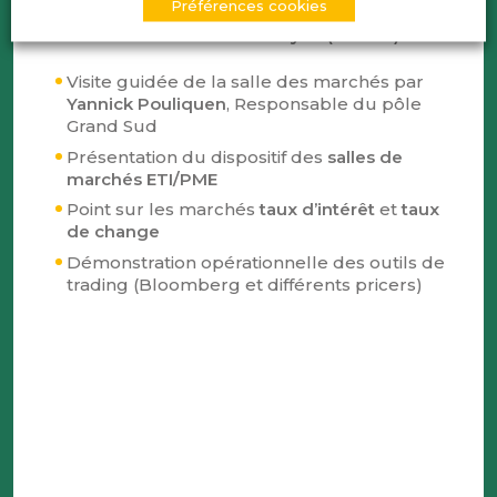
Préférences cookies
Atelier 2 – Visite et démonstration de la salle
des marchés BNP Paribas Lyon (30 min)
Visite guidée de la salle des marchés par
Yannick Pouliquen
, Responsable du pôle
Grand Sud
Présentation du dispositif des
salles de
marchés ETI/PME
Point sur les marchés
taux d’intérêt
et
taux
de change
Démonstration opérationnelle des outils de
trading (Bloomberg et différents pricers)