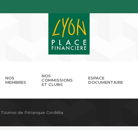
NOS
NOS
ESPACE
COMMISSIONS
MEMBRES
DOCUMENTAIRE
ET CLUBS
gouvernance
nnuaire
Présentation
Devenir membre
Les missions
Les RDV de LPB
Club Cordélia
Le réseau des Places Financ
Le Forum LPB
Photothèq
Tournoi de Pétanque Cordélia