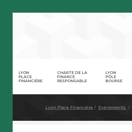
LYON
CHARTE DE LA
LYON
PLACE
FINANCE
PÔLE
FINANCIÈRE
RESPONSABLE
BOURSE
La 
A
Lyon Place Financière
Evènements