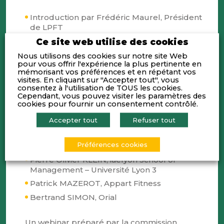
Introduction par Frédéric Maurel, Président
de LPFT
Etat de situation : bilan et grandes données
Ce site web utilise des cookies
chiffrées
Nous utilisons des cookies sur notre site Web
pour vous offrir l'expérience la plus pertinente en
Prospective : que faire des PGE ?
mémorisant vos préférences et en répétant vos
visites. En cliquant sur "Accepter tout", vous
consentez à l'utilisation de TOUS les cookies.
Cependant, vous pouvez visiter les paramètres des
cookies pour fournir un consentement contrôlé.
Avec les témoignages de
:
Accepter tout
Refuser tout
Didier AMAND, BNP Paribas
Préférences cookies
Charles-Eric BALTOGLU, Bpifrance
Pierre Olivier KLEIN, iaelyon School of
Management – Université Lyon 3
Patrick MAZEROT, Appart Fitness
Bertrand SIMON, Orial
Un webinar préparé par la commission