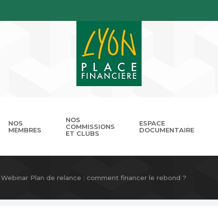
NOS
NOS
ESPACE
COMMISSIONS
MEMBRES
DOCUMENTAIRE
ET CLUBS
gouvernance
nnuaire
Présentation
Devenir membre
Les missions
Les RDV de LPB
Club Cordélia
Le réseau des Places Financ
Le Forum LPB
Photothèq
Webinar Plan de relance : comment financer le rebond ?