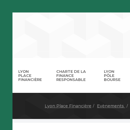
LYON
CHARTE DE LA
LYON
PLACE
FINANCE
PÔLE
FINANCIÈRE
RESPONSABLE
BOURSE
La 
A
Lyon Place Financière
Evènements