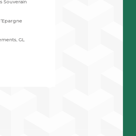
s Souverain
d’Epargne
sements, GL