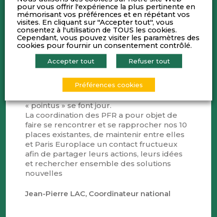
pour vous offrir l'expérience la plus pertinente en
régions respectives pour se rapprocher
mémorisant vos préférences et en répétant vos
d’un tissu de PME et d’ETI largement
visites. En cliquant sur "Accepter tout", vous
réparti dans nos départements. La
consentez à l'utilisation de TOUS les cookies.
proximité au quotidien demeure un gage
Cependant, vous pouvez visiter les paramètres des
cookies pour fournir un consentement contrôlé.
d’efficacité.
Nos différentes PFR offrent ainsi des
Accepter tout
Refuser tout
solutions locales lorsqu’elles existent et
aident les organisations nationales à se
Préférences cookies
rapprocher de leurs entreprises quand ce
n’est pas le cas ou quand des besoins
« pointus » se font jour.
La coordination des PFR a pour objet de
faire se rencontrer et se rapprocher nos 10
places existantes, de maintenir entre elles
et Paris Europlace un contact fructueux
afin de partager leurs actions, leurs idées
et rechercher ensemble des solutions
nouvelles
Jean-Pierre LAC, Coordinateur national