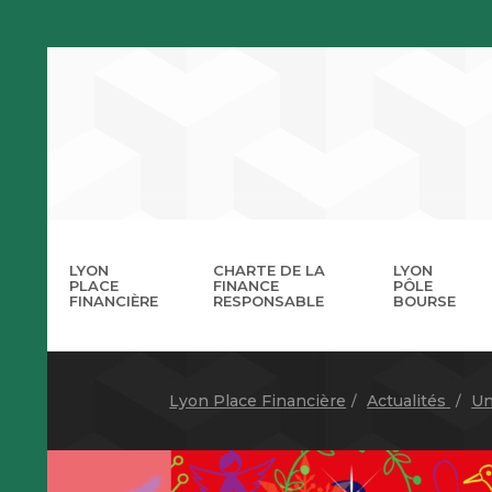
LYON
CHARTE DE LA
LYON
PLACE
FINANCE
PÔLE
FINANCIÈRE
RESPONSABLE
BOURSE
La 
A
Lyon Place Financière
Actualités
Un