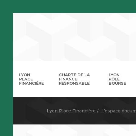
LYON
CHARTE DE LA
LYON
PLACE
FINANCE
PÔLE
FINANCIÈRE
RESPONSABLE
BOURSE
La 
A
Lyon Place Financière
L’espace docum