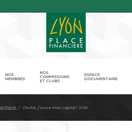
NOS
NOS
ESPACE
COMMISSIONS
MEMBRES
DOCUMENTAIRE
ET CLUBS
gouvernance
nnuaire
Présentation
Devenir membre
Les missions
Les RDV de LPB
Club Cordélia
Le réseau des Places Financ
Le Forum LPB
Photothèq
entaire
Chiche, j’ouvre mon capital ! 2016