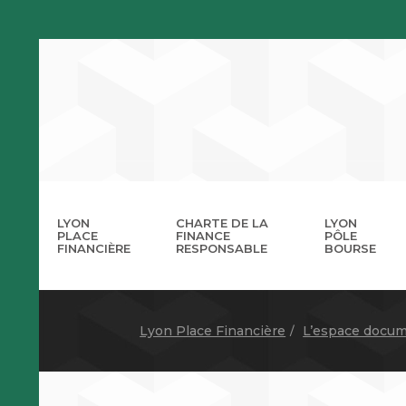
LYON
CHARTE DE LA
LYON
PLACE
FINANCE
PÔLE
FINANCIÈRE
RESPONSABLE
BOURSE
La 
A
Lyon Place Financière
L’espace docum