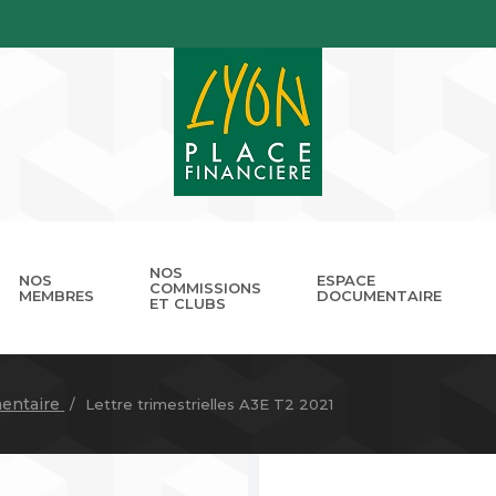
NOS
NOS
ESPACE
COMMISSIONS
MEMBRES
DOCUMENTAIRE
ET CLUBS
gouvernance
nnuaire
Présentation
Devenir membre
Les missions
Les RDV de LPB
Club Cordélia
Le réseau des Places Financ
Le Forum LPB
Photothèq
entaire
Lettre trimestrielles A3E T2 2021