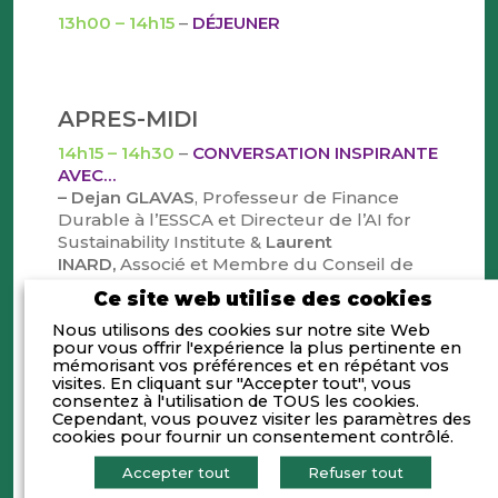
13h00 – 14h15
–
DÉJEUNER
APRES-MIDI
14h15 – 14h30
–
CONVERSATION INSPIRANTE
AVEC…
– Dejan GLAVAS
, Professeur de Finance
Durable à l’ESSCA et Directeur de l’AI for
Sustainability Institute &
Laurent
INARD,
Associé et Membre du Conseil de
Surveillance chez Mazars
Ce site web utilise des cookies
Nous utilisons des cookies sur notre site Web
14h30 – 15h45
–
TABLES RONDES (choix lors
pour vous offrir l'expérience la plus pertinente en
de l’inscription)
mémorisant vos préférences et en répétant vos
visites. En cliquant sur "Accepter tout", vous
consentez à l'utilisation de TOUS les cookies.
TABLE RONDE 1
– IMPACTS, RISQUES ET
Cependant, vous pouvez visiter les paramètres des
OPPORTUNITES DU CADRE DE REGULATION
cookies pour fournir un consentement contrôlé.
Animation par Hakim RAHAMATALI
Responsable Pôle Soutien aux Entreprises &
Accepter tout
Refuser tout
Correspondant Régional Indicateur Climat à