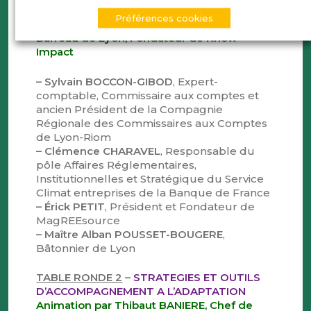
la Banque de France et Gilles SABART,
Préférences cookies
Président de la Commission Compliance du
Barreau de Lyon, Fondateur de Know
Impact
– Sylvain BOCCON-GIBOD
, Expert-
comptable, Commissaire aux comptes et
ancien Président de la Compagnie
Régionale des Commissaires aux Comptes
de Lyon-Riom
– Clémence CHARAVEL
, Responsable du
pôle Affaires Réglementaires,
Institutionnelles et Stratégique du Service
Climat entreprises de la Banque de France
– Érick PETIT
, Président et Fondateur de
MagREEsource
– Maître Alban POUSSET-BOUGERE
,
Bâtonnier de Lyon
TABLE RONDE 2
–
STRATEGIES ET OUTILS
D’ACCOMPAGNEMENT A L’ADAPTATION
Animation par Thibaut BANIERE, Chef de