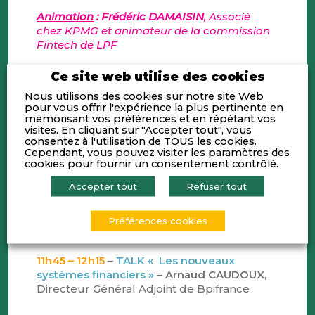
Animation
:
Frédéric DAMAISIN
, Associé
chez KPMG et animateur de la commission
Fintech de LPF
–
Philippe CHERON
, General Manager
Ce site web utilise des cookies
France chez Agicap
Nous utilisons des cookies sur notre site Web
–
Jérôme EININGER
, Directeur Général de
pour vous offrir l'expérience la plus pertinente en
Qantis
mémorisant vos préférences et en répétant vos
visites. En cliquant sur "Accepter tout", vous
–
Benoit JAMAIN,
Animateur Filière Flux &
consentez à l'utilisation de TOUS les cookies.
Digital chez CIC Lyonnaise de Banque
Cependant, vous pouvez visiter les paramètres des
–
Xavier MASSOT
, Vice-Président de la
cookies pour fournir un consentement contrôlé.
Transformation Finance chez Groupe SEB
–
Claire GOURLIER
, Senior Partner et co-
Accepter tout
Refuser tout
fondatrice de l’entité Digital-Tech chez Kéa
Préférences cookies
11h15 – 11h45
–
Rentrée aux vestiaire – Pause
11h45 – 12h15
–
TALK « Les nouveaux
systèmes financiers »
–
Arnaud CAUDOUX
,
Directeur Général Adjoint de Bpifrance