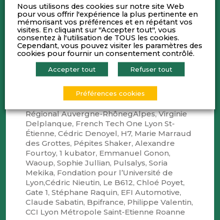
Nous utilisons des cookies sur notre site Web
Merci à Gilles Assollant (Lyon Métropole
pour vous offrir l'expérience la plus pertinente en
mémorisant vos préférences et en répétant vos
Angels) et Vincent Bredoux (Orfis) d’avoir
visites. En cliquant sur "Accepter tout", vous
coordonné les travaux de cette commission
consentez à l'utilisation de TOUS les cookies.
et permis la réalisation d’un guide unique
Cependant, vous pouvez visiter les paramètres des
en son genre !
cookies pour fournir un consentement contrôlé.
Accepter tout
Refuser tout
Merci à tous ceux qui ont contribué à ce
projet : Charles Basset, Beelys, Xavier
Préférences cookies
Bidaux, Crédit Agricole Centre-Est, Eric
Burdier, Axeleo, Aurélie Defour, Conseil
Régional Auvergne-RhônegAlpes, Virginie
Delplanque, French Tech One Lyon St-
Étienne, Cédric Denoyel, H7, Marie Marraud
des Grottes, Pépites Shaker, Alexandre
Fourtoy, 1 kubator, Emmanuel Gonon,
Waoup, Sophie Jullian, Pulsalys, Soria
Mekika, Fondation pour l’Université de
Lyon,Cédric Nieutin, Le B612, Chloé Poyet,
Gate 1, Stéphane Raquin, EFI Automotive,
Claude Sabatin, Bpifrance, Philippe Valentin,
CCI Lyon Métropole Saint-Etienne Roanne