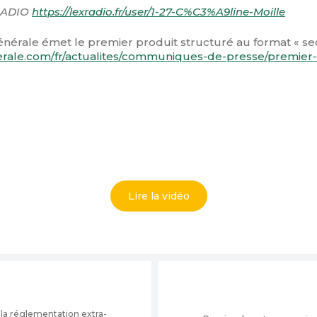
XRADIO
https://lexradio.fr/user/1-27-C%C3%A9line-Moille
érale émet le premier produit structuré au format « sec
erale.com/fr/actualites/communiques-de-presse/premier-
Lire la vidéo
 la réglementation extra-