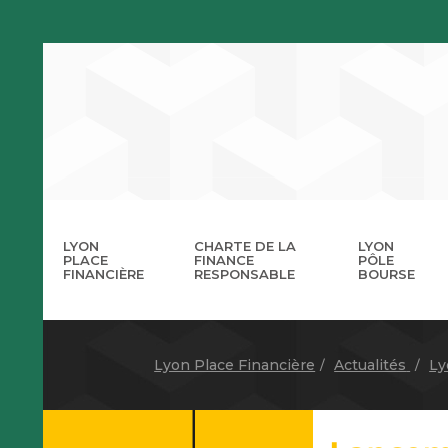
LYON
CHARTE DE LA
LYON
PLACE
FINANCE
PÔLE
FINANCIÈRE
RESPONSABLE
BOURSE
La 
A
Lyon Place Financière
Actualités
Ly