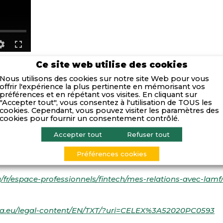
Ce site web utilise des cookies
Nous utilisons des cookies sur notre site Web pour vous
offrir l'expérience la plus pertinente en mémorisant vos
r le 21 octobre 2022 lors de la
seconde édition du Forum
préférences et en répétant vos visites. En cliquant sur
22).
"Accepter tout", vous consentez à l'utilisation de TOUS les
cookies. Cependant, vous pouvez visiter les paramètres des
cookies pour fournir un consentement contrôlé.
plément :
Accepter tout
Refuser tout
rg/fr/espace-professionnels/fintech/mes-relations-avec-l
Préférences cookies
/fr/espace-professionnels/fintech/mes-relations-avec-lamf
ropa.eu/legal-content/EN/TXT/?uri=CELEX%3A52020PC0593