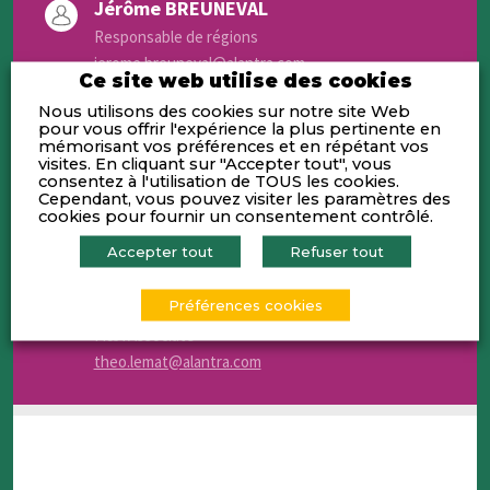
Jérôme BREUNEVAL
Responsable de régions
jerome.breuneval@alantra.com
Ce site web utilise des cookies
Alexandra FAUVEZ
Nous utilisons des cookies sur notre site Web
pour vous offrir l'expérience la plus pertinente en
Office Manager
mémorisant vos préférences et en répétant vos
alexandra.fauvez@alantra.com
visites. En cliquant sur "Accepter tout", vous
consentez à l'utilisation de TOUS les cookies.
Cependant, vous pouvez visiter les paramètres des
Maxime MOREIRA
cookies pour fournir un consentement contrôlé.
M&A Director
Accepter tout
Refuser tout
maxime.moreira@alantra.com
Théo LE MAT
Préférences cookies
M&A Associate
theo.lemat@alantra.com