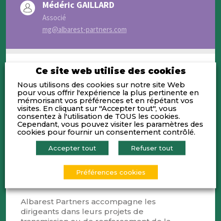
Médéric GAILLARD
Associé
mg@albarest-partners.com
Ce site web utilise des cookies
Nous utilisons des cookies sur notre site Web
pour vous offrir l'expérience la plus pertinente en
Activités
mémorisant vos préférences et en répétant vos
visites. En cliquant sur "Accepter tout", vous
consentez à l'utilisation de TOUS les cookies.
Créée en 2019, Albarest Partners est une
Cependant, vous pouvez visiter les paramètres des
société de gestion indépendante
cookies pour fournir un consentement contrôlé.
lyonnaise composée de 9 personnes, à
Accepter tout
Refuser tout
forte consonance entrepreneuriale,
dédiée à l’investissement sur le segment
du small cap (10-50 M€) dans le grand
Préférences cookies
quart Sud-Est de la France.
Albarest Partners accompagne les
dirigeants dans leurs projets de