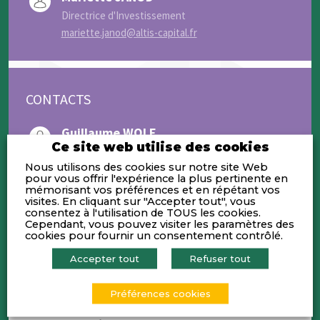
Directrice d'Investissement
mariette.janod@altis-capital.fr
CONTACTS
Guillaume WOLF
Ce site web utilise des cookies
Directeur d'Investissement
Nous utilisons des cookies sur notre site Web
guillaume.wolf@altis-capital.fr
pour vous offrir l'expérience la plus pertinente en
mémorisant vos préférences et en répétant vos
Anne NGUYEN
visites. En cliquant sur "Accepter tout", vous
consentez à l'utilisation de TOUS les cookies.
Chargée d'Affaires Senior
Cependant, vous pouvez visiter les paramètres des
anne.nguyen@altis-capital.fr
cookies pour fournir un consentement contrôlé.
Accepter tout
Refuser tout
Préférences cookies