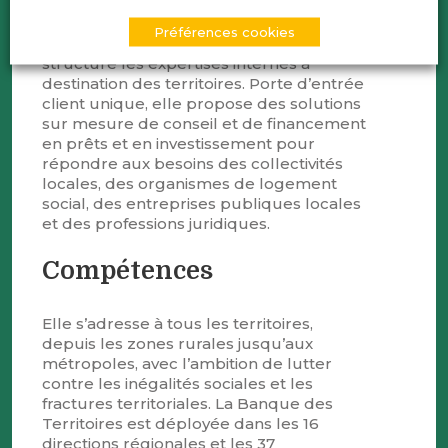
Créée en 2018, la Banque des Territoires
est un des cinq métiers de la Caisse des
Préférences cookies
Dépôts. Elle rassemble dans une même
structure les expertises internes à
destination des territoires. Porte d’entrée
client unique, elle propose des solutions
sur mesure de conseil et de financement
en prêts et en investissement pour
répondre aux besoins des collectivités
locales, des organismes de logement
social, des entreprises publiques locales
et des professions juridiques.
Compétences
Elle s’adresse à tous les territoires,
depuis les zones rurales jusqu’aux
métropoles, avec l’ambition de lutter
contre les inégalités sociales et les
fractures territoriales. La Banque des
Territoires est déployée dans les 16
directions régionales et les 37