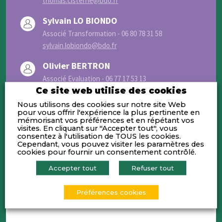
thomas.cisterne@bdo.fr
Sylvain LO BIONDO
Associé Transformation - 06 80 78 31 58
sylvain.lobiondo@bdo.fr
Olivier BERTRON
Associé Evaluation - 06 77 17 53 13
Ce site web utilise des cookies
olivier.bertron@bdo.fr
Nous utilisons des cookies sur notre site Web
Emmanuel SQUINABOL
pour vous offrir l'expérience la plus pertinente en
mémorisant vos préférences et en répétant vos
Associé Restructuring - 06 52 91 95 88
visites. En cliquant sur "Accepter tout", vous
emmanuel.squinabol@bdo.fr
consentez à l'utilisation de TOUS les cookies.
Cependant, vous pouvez visiter les paramètres des
cookies pour fournir un consentement contrôlé.
Alexandra FOURNIER-FLAGEUL
Accepter tout
Refuser tout
Associé Restructuring - 06 71 08 05 90
alexandra.fournier-flageul@bdo.fr
Préférences cookies