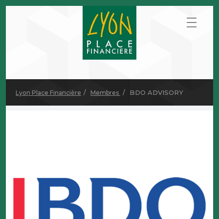
BDO ADVISORY
Lyon Place Financière
Membres