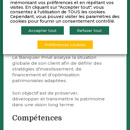
mémorisant vos préférences et en répétant vos
des principales Banque Privée en
visites. En cliquant sur "Accepter tout", vous
Europe et la 1ère banque privée en
consentez à l'utilisation de TOUS les cookies.
France en termes d’actifs confiés.
Cependant, vous pouvez visiter les paramètres des
cookies pour fournir un consentement contrôlé.
Elle accompagne les familles aisées ou
Accepter tout
Refuser tout
plus fortunées, les entrepreneurs, les
dirigeants actionnaires familiaux ou
encore les cadres stock optionnaires.
Préférences cookies
Le Banquier Privé analyse la situation
globale de son client afin de définir des
stratégies d’investissement, de
financement et d’optimisation
patrimoniales adaptées.
Son objectif est de préserver,
développer et transmettre le patrimoine
dans une vision long terme.
Compétences