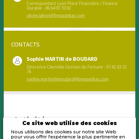
Correspondant Lyon Place Financière / Finance
Durable - 06 64 01 70 63
olivier.laliron@bnpparibas.com
CONTACTS
Sophie MARTIN de BOUDARD
Directrice Clientèle Gestion de Fortune - 07 61 63 33
76
sophie.martindeboudard@bnpparibas.com
Activités
Ce site web utilise des cookies
Nous utilisons des cookies sur notre site Web
BNP PARIBAS Banque Privée est l’une
pour vous offrir l'expérience la plus pertinente en