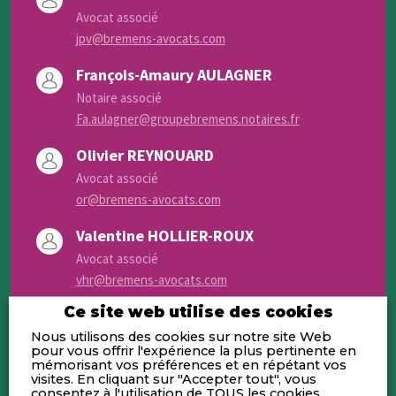
Avocat associé
jpv@bremens-avocats.com
François-Amaury AULAGNER
Notaire associé
Fa.aulagner@groupebremens.notaires.fr
Olivier REYNOUARD
Avocat associé
or@bremens-avocats.com
Valentine HOLLIER-ROUX
Avocat associé
vhr@bremens-avocats.com
Ce site web utilise des cookies
Nous utilisons des cookies sur notre site Web
pour vous offrir l'expérience la plus pertinente en
CONTACTS
mémorisant vos préférences et en répétant vos
visites. En cliquant sur "Accepter tout", vous
consentez à l'utilisation de TOUS les cookies.