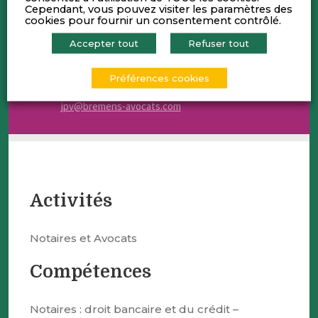
Thibault QUILTON
Cependant, vous pouvez visiter les paramètres des
cookies pour fournir un consentement contrôlé.
Notaire associé
t.quilton@groupebremens.notaires.fr
Accepter tout
Refuser tout
Jean-Pierre VIENNOIS
Préférences cookies
Avocat associé - 04 72 40 69 00
jpv@bremens-avocats.com
Activités
Notaires et Avocats
Compétences
Notaires : droit bancaire et du crédit –