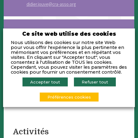
didier.jouve@cra-asso.org
CONTACTS
Ce site web utilise des cookies
Nous utilisons des cookies sur notre site Web
Baudoin de FROMONT
pour vous offrir l'expérience la plus pertinente en
mémorisant vos préférences et en répétant vos
Référent communication - 06 99 42 68 51
visites. En cliquant sur "Accepter tout", vous
consentez à l'utilisation de TOUS les cookies.
baudoin.defromont@cra-asso.org
Cependant, vous pouvez visiter les paramètres des
cookies pour fournir un consentement contrôlé.
Henry GORMAND
Accepter tout
Refuser tout
Responsable formation - 06 07 66 09 99
henry.gormand@cra-formation.com
Préférences cookies
Activités