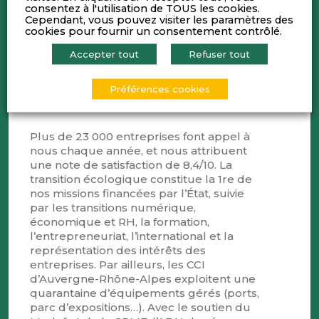
consentez à l'utilisation de TOUS les cookies.
Rhône-Alpes sont mobilisées au
Cependant, vous pouvez visiter les paramètres des
quotidien pour représenter, informer,
cookies pour fournir un consentement contrôlé.
accompagner et former les entreprises
d’Auvergne-Rhône-Alpes (industrie,
Accepter tout
Refuser tout
commerce, services).
Préférences cookies
Compétences
Plus de 23 000 entreprises font appel à
nous chaque année, et nous attribuent
une note de satisfaction de 8,4/10. La
transition écologique constitue la 1re de
nos missions financées par l’État, suivie
par les transitions numérique,
économique et RH, la formation,
l’entrepreneuriat, l’international et la
représentation des intérêts des
entreprises. Par ailleurs, les CCI
d’Auvergne-Rhône-Alpes exploitent une
quarantaine d’équipements gérés (ports,
parc d’expositions…). Avec le soutien du