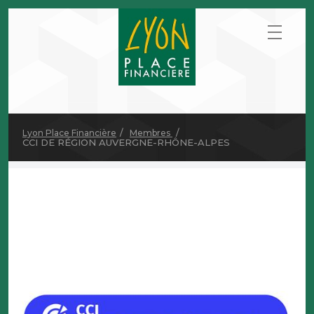
Lyon Place Financière
Membres
CCI DE RÉGION AUVERGNE-RHÔNE-ALPES