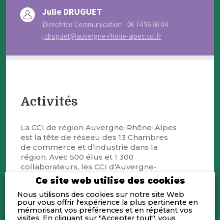
Julie DRUGUET
Directrice Communication - 06 74 96 66 04
j.druguet@auvergne-rhone-alpes.cci.fr
Activités
La CCI de région Auvergne-Rhône-Alpes
est la tête de réseau des 13 Chambres
de commerce et d’industrie dans la
région. Avec 500 élus et 1 300
collaborateurs, les CCI d’Auvergne-
Rhône-Alpes forment ainsi le 1 er réseau
Ce site web utilise des cookies
public économique de proximité, au
Nous utilisons des cookies sur notre site Web
service des PME-TPE, des territoires et
pour vous offrir l'expérience la plus pertinente en
des porteurs de projets. Établissements
mémorisant vos préférences et en répétant vos
publics d’État, les CCI d’Auvergne-
visites. En cliquant sur "Accepter tout", vous