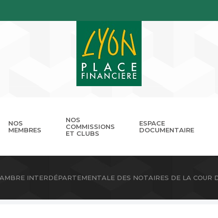
NOS
NOS
ESPACE
COMMISSIONS
MEMBRES
DOCUMENTAIRE
ET CLUBS
gouvernance
nnuaire
Présentation
Devenir membre
Les missions
Les RDV de LPB
Club Cordélia
Le réseau des Places Financ
Le Forum LPB
Photothèq
AMBRE INTERDÉPARTEMENTALE DES NOTAIRES DE LA COUR D