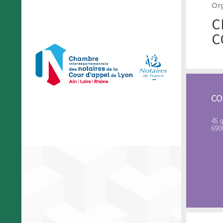
Org
C
C
C
45 
690