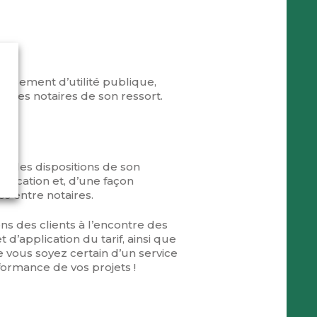
issement d’utilité publique,
e des notaires de son ressort.
r les dispositions de son
pplication et, d’une façon
es entre notaires.
s des clients à l’encontre des
 d’application du tarif, ainsi que
e vous soyez certain d’un service
formance de vos projets !