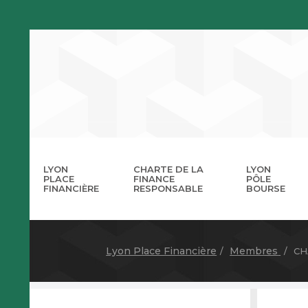
LYON
CHARTE DE LA
LYON
PLACE
FINANCE
PÔLE
FINANCIÈRE
RESPONSABLE
BOURSE
La 
A
Lyon Place Financière
Membres
CH