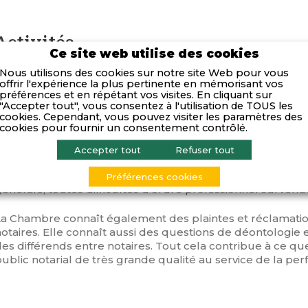
Activités
Ce site web utilise des cookies
Nous utilisons des cookies sur notre site Web pour vous
La Chambre interdépartementale des notaires est un établ
offrir l'expérience la plus pertinente en mémorisant vos
otée de pouvoirs administratifs et disciplinaires, composé
préférences et en répétant vos visites. En cliquant sur
"Accepter tout", vous consentez à l'utilisation de TOUS les
cookies. Cependant, vous pouvez visiter les paramètres des
Compétences
cookies pour fournir un consentement contrôlé.
Accepter tout
Refuser tout
La Chambre interdépartementale des notaires fait applique
èglement, les interprète, tranche les difficultés de leur a
Préférences cookies
énérale, toutes difficultés d’ordre professionnel survenu
La Chambre connaît également des plaintes et réclamation
otaires. Elle connaît aussi des questions de déontologie et
es différends entre notaires. Tout cela contribue à ce qu
ublic notarial de très grande qualité au service de la per