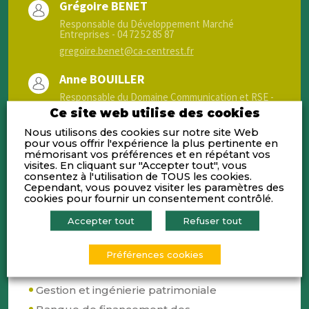
Grégoire BENET
Responsable du Développement Marché
Entreprises - 04 72 52 85 87
gregoire.benet@ca-centrest.fr
Anne BOUILLER
Responsable du Domaine Communication et RSE -
04 72 52 65 08
Ce site web utilise des cookies
anne.bouiller@ca-centrest.fr
Nous utilisons des cookies sur notre site Web
pour vous offrir l'expérience la plus pertinente en
mémorisant vos préférences et en répétant vos
visites. En cliquant sur "Accepter tout", vous
consentez à l'utilisation de TOUS les cookies.
Cependant, vous pouvez visiter les paramètres des
cookies pour fournir un consentement contrôlé.
Activités
Accepter tout
Refuser tout
Banque Universelle de Proximité
Préférences cookies
Assurances
Gestion et ingénierie patrimoniale