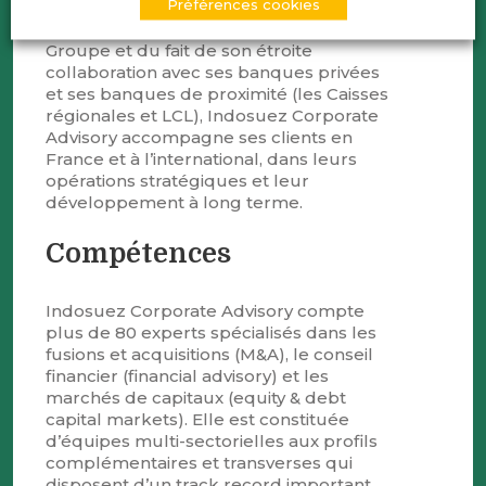
Préférences cookies
fonds de private equity et aux family
offices. Fort du maillage territorial du
Groupe et du fait de son étroite
collaboration avec ses banques privées
et ses banques de proximité (les Caisses
régionales et LCL), Indosuez Corporate
Advisory accompagne ses clients en
France et à l’international, dans leurs
opérations stratégiques et leur
développement à long terme.
Compétences
Indosuez Corporate Advisory compte
plus de 80 experts spécialisés dans les
fusions et acquisitions (M&A), le conseil
financier (financial advisory) et les
marchés de capitaux (equity & debt
capital markets). Elle est constituée
d’équipes multi-sectorielles aux profils
complémentaires et transverses qui
disposent d’un track record important