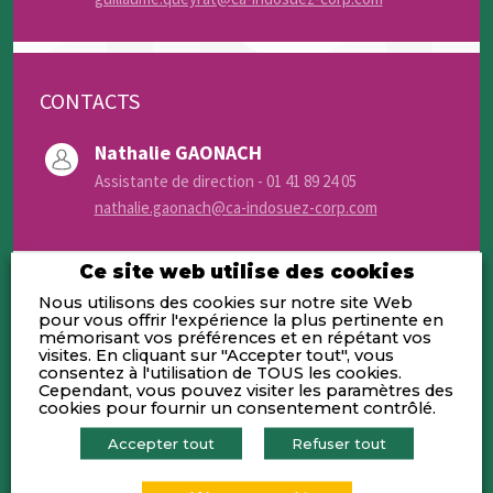
CONTACTS
Nathalie GAONACH
Assistante de direction - 01 41 89 24 05
nathalie.gaonach@ca-indosuez-corp.com
Ce site web utilise des cookies
Nous utilisons des cookies sur notre site Web
pour vous offrir l'expérience la plus pertinente en
mémorisant vos préférences et en répétant vos
Activités
visites. En cliquant sur "Accepter tout", vous
consentez à l'utilisation de TOUS les cookies.
Cependant, vous pouvez visiter les paramètres des
cookies pour fournir un consentement contrôlé.
Indosuez Corporate Advisory est l’offre
du Groupe Crédit Agricole, dédiée au
Accepter tout
Refuser tout
conseil financier des dirigeants
actionnaires de PME et d’ETI, ainsi qu’aux