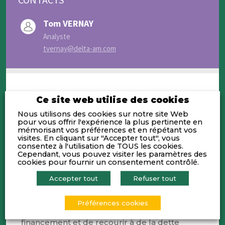
Tom VERNAY
Analyste
tvernay@delta-am.com
Ce site web utilise des cookies
Activités
Nous utilisons des cookies sur notre site Web
pour vous offrir l'expérience la plus pertinente en
mémorisant vos préférences et en répétant vos
visites. En cliquant sur "Accepter tout", vous
Delta AM est une société de gestion
consentez à l'utilisation de TOUS les cookies.
entrepreneuriale fondée en 2008 ayant
Cependant, vous pouvez visiter les paramètres des
rejoint le groupe Burrus en 2021.
cookies pour fournir un consentement contrôlé.
Delta AM a financé des PME et ETI
Accepter tout
Refuser tout
depuis que la désintermédiation
bancaire l’a rendu possible, répondant à
la demande de chefs d’entreprise de
Préférences cookies
pouvoir compléter leurs modes de
financement et de recourir à de la dette