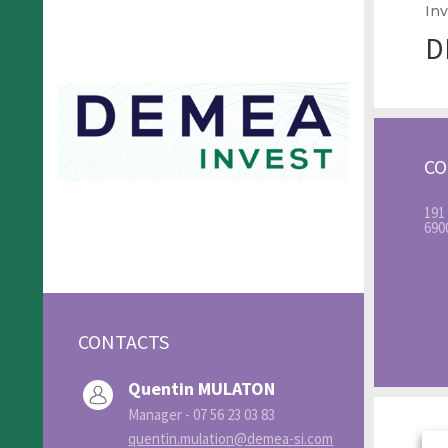
Inv
D
C
191
690
CONTACTS
Quentin MULATON
Manager - 07 56 23 03 83
quentin.mulation@demea-si.com