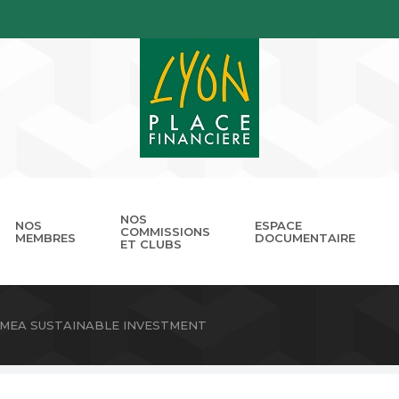
NOS
NOS
ESPACE
COMMISSIONS
MEMBRES
DOCUMENTAIRE
ET CLUBS
gouvernance
nnuaire
Présentation
Devenir membre
Les missions
Les RDV de LPB
Club Cordélia
Le réseau des Places Financ
Le Forum LPB
Photothèq
MEA SUSTAINABLE INVESTMENT