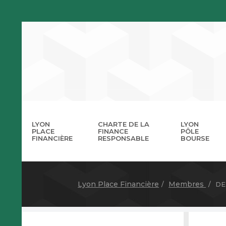
LYON
CHARTE DE LA
LYON
PLACE
FINANCE
PÔLE
FINANCIÈRE
RESPONSABLE
BOURSE
La 
A
Lyon Place Financière
Membres
DE