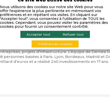
Activités
Nous utilisons des cookies sur notre site Web pour vous
offrir l'expérience la plus pertinente en mémorisant vos
préférences et en répétant vos visites. En cliquant sur
"Accepter tout", vous consentez à l'utilisation de TOUS les
emea Sustainable Investment est un acteur européen majeur de l’i
cookies. Cependant, vous pouvez visiter les paramètres des
apital développement et infrastructure dans la transition énergéti
cookies pour fournir un consentement contrôlé.
Compétences
Accepter tout
Refuser tout
es fonds investissent de 1 à 30 millions d’euros pour sout
Préférences cookies
tous les stades de leur développement : startups innovan
entreprises, projets d’infrastructure. L’équipe de Demea
38 personnes basées à Paris, Lyon, Bordeaux, Madrid et Dü
illiard d’euros et a réalisé 240 investissements en 17 ans.