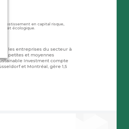
nvestissement en capital risque,
que et écologique.
enir les entreprises du secteur à
tes, petites et moyennes
 Sustainable Investment compte
sseldorf et Montréal, gère 1,5