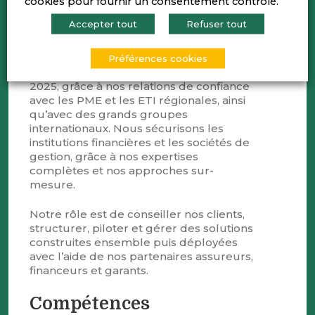
cookies pour fournir un consentement contrôlé.
actifs et des collaborateurs des
Accepter tout
Refuser tout
entreprises basées en France et à
l’International.
Préférences cookies
Nous avons réalisé 1,3Md€ de CA en
2025, grâce à nos relations de confiance
avec les PME et les ETI régionales, ainsi
qu’avec des grands groupes
internationaux. Nous sécurisons les
institutions financières et les sociétés de
gestion, grâce à nos expertises
complètes et nos approches sur-
mesure.
Notre rôle est de conseiller nos clients,
structurer, piloter et gérer des solutions
construites ensemble puis déployées
avec l’aide de nos partenaires assureurs,
financeurs et garants.
Compétences