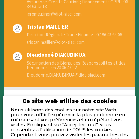
Assurance-Crédit ; Caution ; Financement ; CPRI - 06
34 63 15 13
jerome.piner@diot-siaci.com
Tristan MAILLIER
Direction Régionale Trade Finance - 07 86 43 65 06
tristan.maillier@diot-siaci.com
Dieudonné DIAKUBIKUA
Sécurisation des Biens, des Responsabilités et des
Personnes - 06 20 06 47 92
Dieudonne.DIAKUBIKUA@diot-siaci.com
Ce site web utilise des cookies
Nous utilisons des cookies sur notre site Web
pour vous offrir l'expérience la plus pertinente en
Activités
mémorisant vos préférences et en répétant vos
visites. En cliquant sur "Accepter tout", vous
consentez à l'utilisation de TOUS les cookies.
Courtier européen, indépendant et
Cependant, vous pouvez visiter les paramètres des
familial, spécialisé dans la protection des