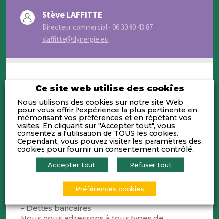
Stève LAFFITTE
Directeur commercial - 06 30 80 43 87
slaffitte@dynergie.eu
Ce site web utilise des cookies
Activités
Nous utilisons des cookies sur notre site Web
pour vous offrir l'expérience la plus pertinente en
mémorisant vos préférences et en répétant vos
visites. En cliquant sur "Accepter tout", vous
Dynergie accélère les projets innovants
consentez à l'utilisation de TOUS les cookies.
les plus ambitieux grâce à une stratégie
Cependant, vous pouvez visiter les paramètres des
cookies pour fournir un consentement contrôlé.
de financement globale, sur-mesure et
évolutive. Nous mobilisons :
Accepter tout
Refuser tout
– Subventions et aides publiques
– Fiscalité : Crédit Impôt Recherche,
Crédit Impôt Innovation, statut Jeune
Préférences cookies
entreprise Innovante, IP BOX
– Dettes bancaires
Nous nous adressons à tous types de