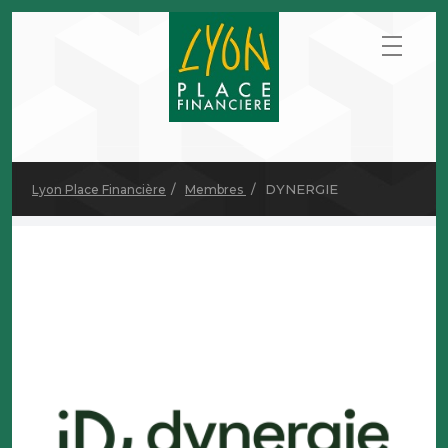
DYNERGIE
Lyon Place Financière
Membres