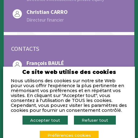
Christian CARRO
Diirecteur financier
CONTACTS
François BAULÉ
Président
Ce site web utilise des cookies
fbaule@eximium.fr
Nous utilisons des cookies sur notre site Web
pour vous offrir l'expérience la plus pertinente en
mémorisant vos préférences et en répétant vos
Laurent BAULÉ
visites. En cliquant sur "Accepter tout", vous
Président du Conseil de Surveillance
consentez à l'utilisation de TOUS les cookies.
Cependant, vous pouvez visiter les paramètres des
lbaule@eximium.fr
cookies pour fournir un consentement contrôlé.
Accepter tout
Refuser tout
Préférences cookies